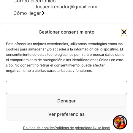
Correo electrónico
lucaentrenador@gmail.com
Cómo llegar
Gestionar consentimiento
Legal
Para ofrecer las mejores experiencias, utilizamos tecnologías como las
Aviso legal
cookies para almacenar y/o acceder a la información del dispositivo. El
consentimiento de estas tecnologías nos permitirá procesar datos como
Accesibilidad
el comportamiento de navegación o las identificaciones únicas en este
Políticas de privacidad
sitio. No consentir o retirar el consentimiento, puede afectar
Política de cookies (UE)
negativamente a ciertas características y funciones.
Políticas de envíos y devoluciones
Aceptar
Denegar
Ver preferencias
Política de cookies
Políticas de privacidad
Aviso legal