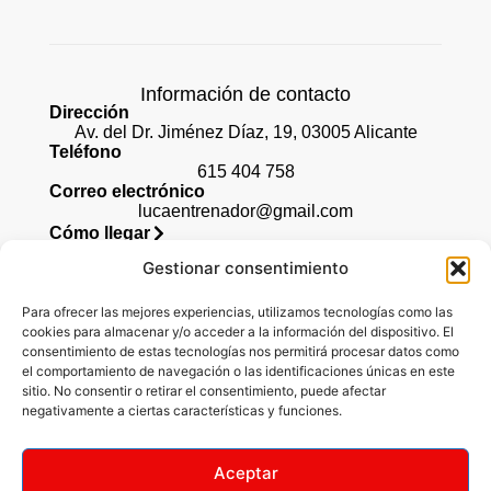
Información de contacto
Dirección
Av. del Dr. Jiménez Díaz, 19, 03005 Alicante
Teléfono
615 404 758
Correo electrónico
lucaentrenador@gmail.com
Cómo llegar
Gestionar consentimiento
Para ofrecer las mejores experiencias, utilizamos tecnologías como las
Legal
cookies para almacenar y/o acceder a la información del dispositivo. El
consentimiento de estas tecnologías nos permitirá procesar datos como
Aviso legal
el comportamiento de navegación o las identificaciones únicas en este
sitio. No consentir o retirar el consentimiento, puede afectar
Accesibilidad
negativamente a ciertas características y funciones.
Políticas de privacidad
Política de cookies (UE)
Aceptar
Políticas de envíos y devoluciones